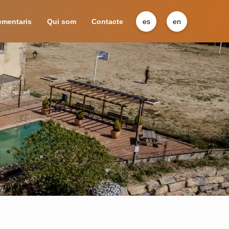
ementaris
Qui som
Contacte
es
en