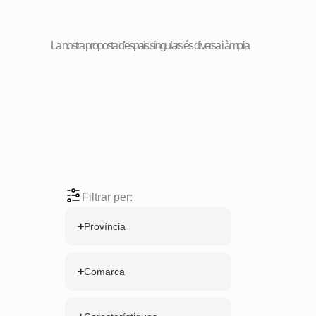
La nostra proposta d'espais singulars és diversa i àmplia
Filtrar per:
Província
Comarca