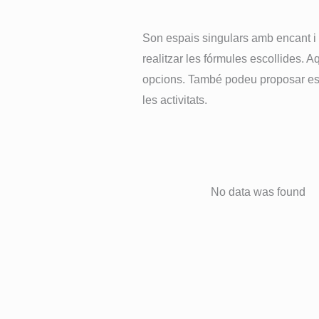
Son espais singulars amb encant i d
realitzar les fórmules escollides. A
opcions. També podeu proposar esp
les activitats.
No data was found